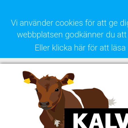
Vi använder cookies för att ge 
webbplatsen godkänner du att 
Eller klicka här för att lä