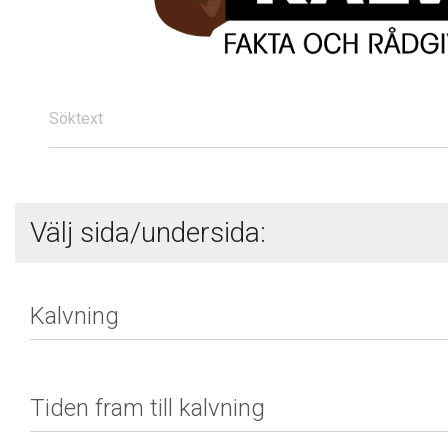
Söktext
Välj sida/undersida: