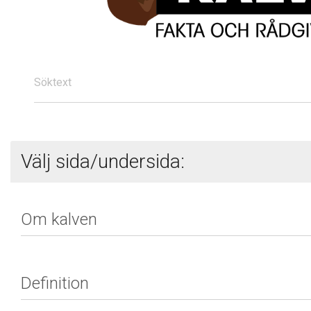
Söktext
Välj sida/undersida: