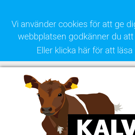
Vi använder cookies för att ge 
webbplatsen godkänner du att 
Eller klicka här för att lä