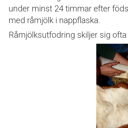
under minst 24 timmar
efter föd
med råmjölk i nappflaska.
Råmjölksutfodring skiljer sig oft