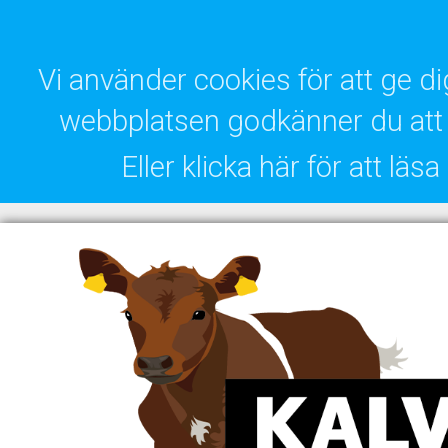
Vi använder cookies för att ge 
webbplatsen godkänner du att 
Eller klicka här för att lä