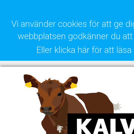
Vi använder cookies för att ge 
webbplatsen godkänner du att 
Eller klicka här för att lä