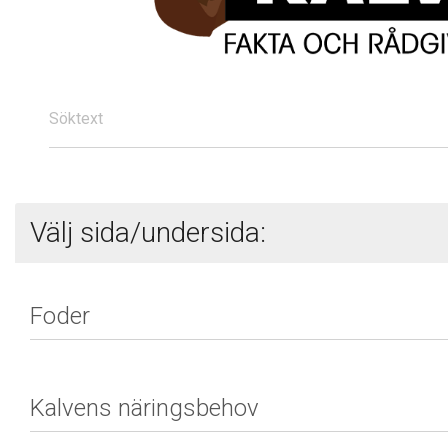
Söktext
Välj sida/undersida: