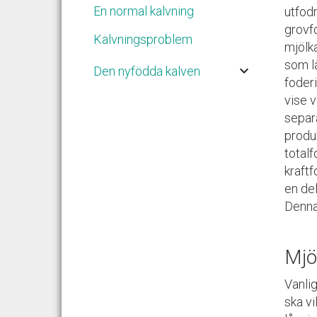
En normal kalvning
utfodr
grovfo
Kalvningsproblem
mjölka
som l
keyboard_arrow_down
Den nyfödda kalven
foder
vise v
separ
produ
totalf
kraft
en de
Denna 
Mjö
Vanlig
ska vi