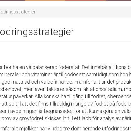
fodringsstrategier
odringsstrategier
or bör ha en välbalanserad foderstat. Det innebär att kons 
ineraler och vitaminer är tillgodosett samtidigt som hon har
 god mättnad och välbefinnande. Framför allt är det produ
gsbehovet, men även faktorer såsom laktationsstadium, moti
atur påverkar. Alla kor ska ha tillgång till fodret, oberoend
t att se till att det finns tillräcklig mängd av fodret på fode
ser i avdelningen är begränsade. För att kunna göra en välb
t prov av grovfodret skickas in till ett labb för analys av nä
ramförallt mjölkkor har vi idag tre dominerande utfodringsst