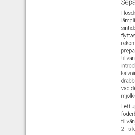
Sepa
I lös
lämpl
sintid
flytta
rekomm
prepar
tillvä
intro
kalvni
drabb
vad de
mjölkk
I ett 
foderb
tillvä
2 - 5 