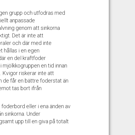
 egen grupp och utfodras med
ciellt anpassade
kalvning genom att sinkorna
tigt. Det är inte att
eraler och där med inte
et hållas i en egen
där en del kraftfoder
i mjölkkogruppen en tid innan
. Kvigor riskerar inte att
de får en bättre foderstat än
emot tas bort ifrån
 foderbord eller i ena änden av
ån sinkorna. Under
gsamt upp till en giva på totalt