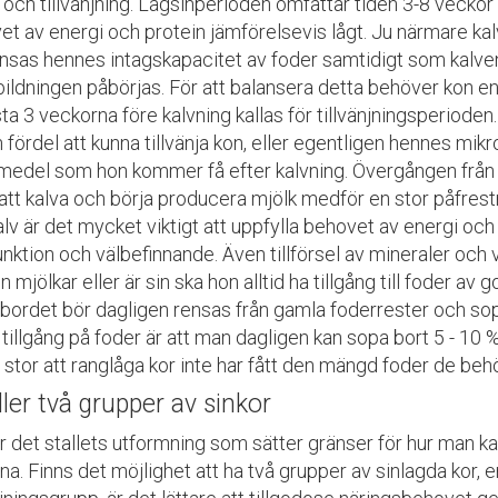
 och tillvänjning. Lågsinperioden omfattar tiden 3-8 veckor
et av energi och protein jämförelsevis lågt. Ju närmare k
nsas hennes intagskapacitet av foder samtidigt som kalvens
bildningen påbörjas. För att balansera detta behöver kon e
ta 3 veckorna före kalvning kallas för tillvänjningsperioden
 fördel att kunna tillvänja kon, eller egentligen hennes mi
medel som hon kommer få efter kalvning. Övergången från a
l att kalva och börja producera mjölk medför en stor påfres
lv är det mycket viktigt att uppfylla behovet av energi oc
ktion och välbefinnande. Även tillförsel av mineraler och 
 mjölkar eller är sin ska hon alltid ha tillgång till foder av g
bordet bör dagligen rensas från gamla foderrester och sopas
i tillgång på foder är att man dagligen kan sopa bort 5 - 10 % sp
 stor att ranglåga kor inte har fått den mängd foder de beh
ller två grupper av sinkor
r det stallets utformning som sätter gränser för hur man k
na. Finns det möjlighet att ha två grupper av sinlagda kor, 