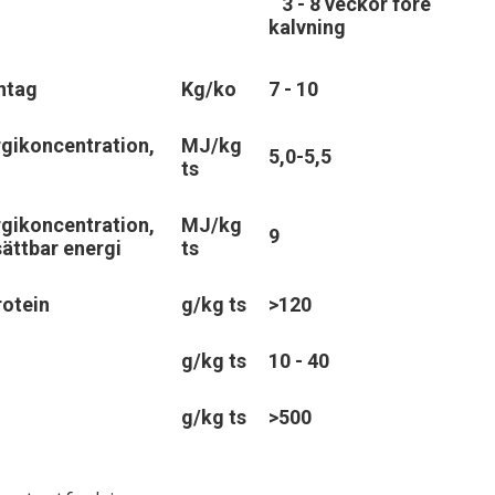
3 - 8 veckor före
kalvning
ntag
Kg/ko
7 - 10
gikoncentration,
MJ/kg
5,0-5,5
ts
gikoncentration,
MJ/kg
9
ättbar energi
ts
otein
g/kg ts
>120
g/kg ts
10 - 40
g/kg ts
>500