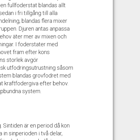
n fullfoderstat blandas allt
n i fri tillgång till alla
indelning, blandas flera mixer
gruppen. Djuren antas anpassa
 behov äter mer av mixen och
ningar. I foderstater med
hovet fram efter kons
ns storlek avgör
tisk utfodringsutrustning såsom
system blandas grovfodret med
 kraftfodergiva efter behov.
 uppbundna system.
. Sintiden är en period då kon
 in sinperioden i två delar,