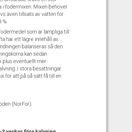
era i fodermixen. Mixen behöver
s även tillsats av vatten för
8 %.
 fodermedel som är lämpliga till
ta har ett lägre innehåll av
landningen balanseras så den
jningskorna kan sedan
 plus eventuellt mer
alvning. I stora besättningar
 för att på så sätt få till en
rioden (NorFor)
-3 veckor före kalvning