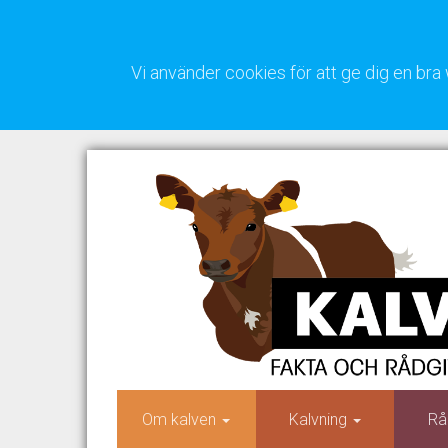
Vi använder cookies för att ge dig en b
Om kalven
Kalvning
Rå