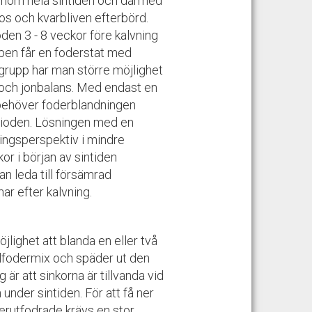
 genom hela sintiden och därmed
os och kvarbliven efterbörd.
oden 3 - 8 veckor före kalvning
ppen får en foderstat med
grupp har man större möjlighet
- och jonbalans. Med endast en
r, behöver foderblandningen
erioden. Lösningen med en
ningsperspektiv i mindre
or i början av sintiden
an leda till försämrad
ar efter kalvning.
jlighet att blanda en eller två
llfodermix och späder ut den
är att sinkorna är tillvanda vid
nder sintiden. För att få ner
verutfodrade krävs en stor