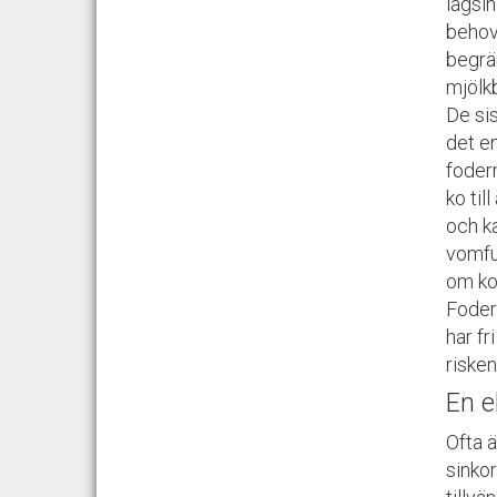
lågsin
behov
begrä
mjölk
De sis
det en
foder
ko til
och ka
vomfun
om kon
Foder
har fr
risken
En e
Ofta ä
sinkor