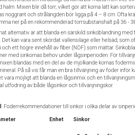
halm. Mixen blir då torr, vilket gör att korna lätt kan sort
s noggrant och strålängden bör ligga på 4 – 8 cm. Ofta kräv
omma ner på en rekommenderad torrsubstanshalt på 36 - 3
nat alternativ är att blanda en särskild sinkoblandning med
. Det kan vara sent skördat vallensilage eller helsäd, som of
i och ett högre innehåll av fiber (NDF) som mättar. Sinkob
er med sinkornas behov under lågsinperioden. För tillvän
mixen blandas med en del av de mjölkande kornas fodermix
ineral. På så vis får man en bra tillvänjning av foder inför k
t vara möjligt att blanda en lågsinmix och en tillvänjningsmix
l utfodring av både lågsinkor och tillvänjningskor.
l
. Foderrekommendationer till sinkor i olika delar av sinpe
ameter
Enhet
Sinkor