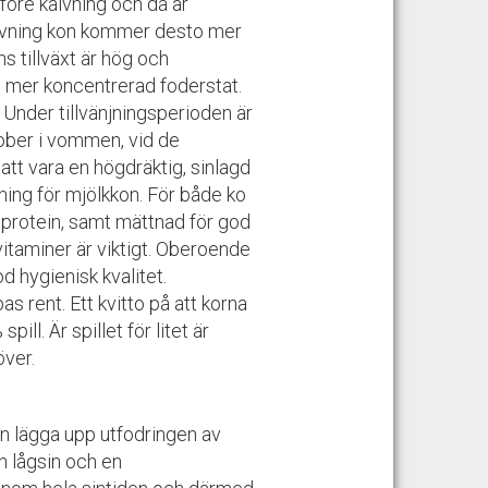
 före kalvning och då är
alvning kon kommer desto mer
 tillväxt är hög och
n mer koncentrerad foderstat.
. Under tillvänjningsperioden är
krober i vommen, vid de
tt vara en högdräktig, sinlagd
tning för mjölkkon. För både ko
h protein, samt mättnad för god
vitaminer är viktigt. Oberoende
od hygienisk kvalitet.
 rent. Ett kvitto på att korna
ill. Är spillet för litet är
över.
an lägga upp utfodringen av
en lågsin och en