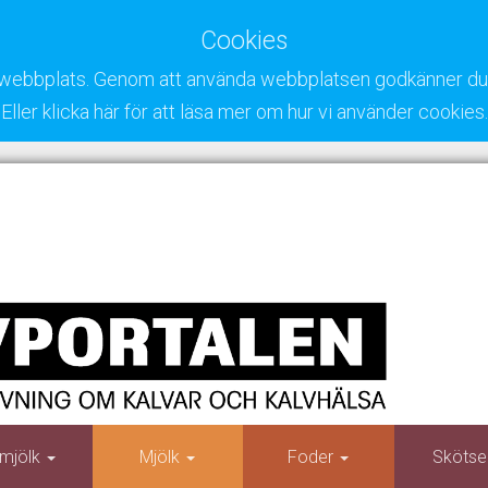
Cookies
ra webbplats. Genom att använda webbplatsen godkänner du 
Eller klicka här för att läsa mer om hur vi använder cookies.
mjölk
Mjölk
Foder
Skötse