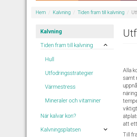
Hem
Kalvning
Tiden fram till kalvning
Ut
Utf
Kalvning
keyboard_arrow_up
Tiden fram till kalvning
Hull
Alla k
Utfodringsstrategier
samt m
uppnå
Värmestress
närin
Mineraler och vitaminer
temper
viktig
När kalvar kon?
ätplat
att et
keyboard_arrow_down
Kalvningsplatsen
Till f