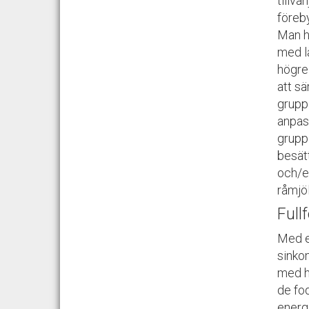
tillvä
föreb
Man ha
med l
högre
att sä
grupp 
anpas
grupp
besätt
och/el
råmjöl
Full
Med en
sinko
med ha
de fo
energi