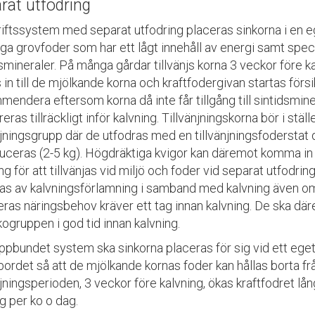
rat utfodring
driftssystem med separat utfodring placeras sinkorna i en
iga grovfoder som har ett lågt innehåll av energi samt spe
smineraler. På många gårdar tillvänjs korna 3 veckor före 
s in till de mjölkande korna och kraftfodergivan startas försik
endera eftersom korna då inte får tillgång till sintidsmin
eras tillräckligt inför kalvning. Tillvänjningskorna bör i ställ
njningsgrupp där de utfodras med en tillvänjningsfoderstat 
duceras (2-5 kg). Högdräktiga kvigor kan däremot komma in 
ng för att tillvänjas vid miljö och foder vid separat utfodring
as av kalvningsförlamning i samband med kalvning även om 
ras näringsbehov kräver ett tag innan kalvning. De ska där
ogruppen i god tid innan kalvning.
uppbundet system ska sinkorna placeras för sig vid ett eget
ordet så att de mjölkande kornas foder kan hållas borta fr
njningsperioden, 3 veckor före kalvning, ökas kraftfodret lån
kg per ko o dag.