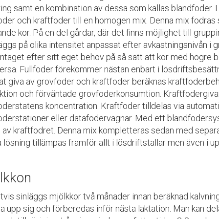
ing samt en kombination av dessa som kallas blandfoder. I e
der och kraftfoder till en homogen mix. Denna mix fodras seda
nde kor. På en del gårdar, där det finns möjlighet till grupp
äggs på olika intensitet anpassat efter avkastningsnivån i 
intaget efter sitt eget behov på så sätt att kor med högre
ersa. Fullfoder förekommer nästan enbart i lösdriftsbesätt
at giva av grovfoder och kraftfoder beräknas kraftfoderbe
ktion och förväntade grovfoderkonsumtion. Kraftfodergiva
oderstatens koncentration. Kraftfoder tilldelas via automa
foderstationer eller datafodervagnar. Med ett blandfoder
l av kraftfodret. Denna mix kompletteras sedan med separat
lösning tillämpas framför allt i lösdriftstallar men även i
lkkon
tvis sinläggs mjölkkor två månader innan beräknad kalvning
la upp sig och förberedas inför nästa laktation. Man kan dela