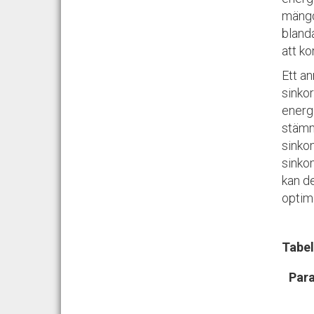
mängd 
blanda
att k
Ett an
sinkor
energ
stämm
sinko
sinkom
kan de
optima
Tabel
Par