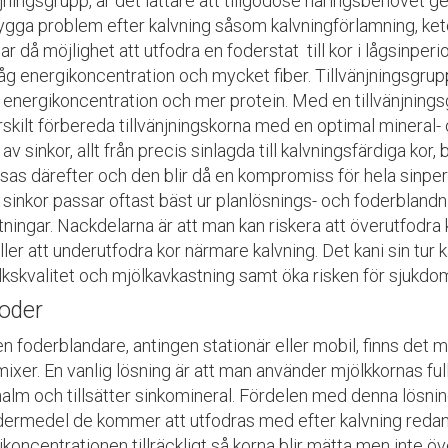
njningsgrupp, är det lättare att tillgodose näringsbehovet
ygga problem efter kalvning såsom kalvningförlamning, ket
r då möjlighet att utfodra en foderstat till kor i lågsinperi
åg energikoncentration och mycket fiber. Tillvänjningsgru
 energikoncentration och mer protein. Med en tillvänjnings
rskilt förbereda tillvänjningskorna med en optimal mineral
av sinkor, allt från precis sinlagda till kalvningsfärdiga ko
sas därefter och den blir då en kompromiss för hela sinp
 sinkor passar oftast bäst ur planlösnings- och foderbland
ningar. Nackdelarna är att man kan riskera att överutfodra k
ler att underutfodra kor närmare kalvning. Det kani sin tur k
kskvalitet och mjölkavkastning samt öka risken för sjukdom
foder
 foderblandare, antingen stationär eller mobil, finns det mö
mixer. En vanlig lösning är att man använder mjölkkornas fu
lm och tillsätter sinkomineral. Fördelen med denna lösning 
dermedel de kommer att utfodras med efter kalvning redan u
koncentrationen tillräckligt så korna blir mätta men inte ö