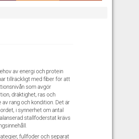
behov av energi och protein
 tillräckligt med fiber för att
ktionsnivån som avgör
on, dräktighet, ras och
e av rang och kondition. Det är
rbordet, i synnerhet om antal
alanserad stallfoderstat krävs
ringsinnehåll.
rategier, fullfoder och separat