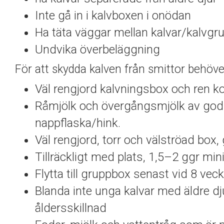
Inte gå in i kalvboxen i onödan
Ha täta väggar mellan kalvar/kalvgr
Undvika överbeläggning
För att skydda kalven från smittor behöve
Väl rengjord kalvningsbox och ren k
Råmjölk och övergångsmjölk av god n
nappflaska/hink.
Väl rengjord, torr och välströad box,
Tillräckligt med plats, 1,5–2 ggr mi
Flytta till gruppbox senast vid 8 vec
Blanda inte unga kalvar med äldre dj
åldersskillnad