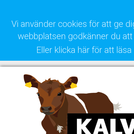
Vi använder cookies för att ge 
webbplatsen godkänner du att 
Eller klicka här för att lä