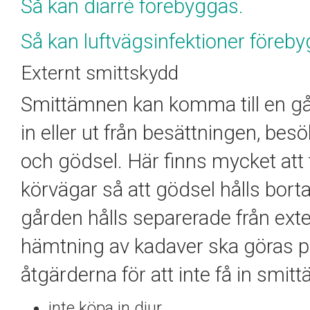
Så kan diarré förebyggas.
Så kan luftvägsinfektioner föreb
Externt smittskydd
Smittämnen kan komma till en går
in eller ut från besättningen, besö
och gödsel. Här finns mycket att t
körvägar så att gödsel hålls bort
gården hålls separerade från exter
hämtning av kadaver ska göras på 
åtgärderna för att inte få in smitt
inte köpa in djur