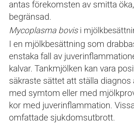
antas förekomsten av smitta öka,
begränsad.
Mycoplasma bovis
i mjölkbesättn
I en mjölkbesättning som drabb
enstaka fall av juverinflammation
kalvar. Tankmjölken kan vara posi
säkraste sättet att ställa diagno
med symtom eller med mjölkprove
kor med juverinflammation. Viss
omfattade sjukdomsutbrott.