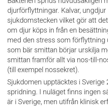
Bakterien sprids huvudsakligen 
djurförflyttningar. Kalvar, ungdju
sjukdomstecken vilket gör att det 
om djur köps in från en besättni
med den stress som förflyttning u
som bär smittan börjar urskilja m
smittan framför allt via nos-till-
(till exempel nossekret).
Sjukdomen upptäcktes i Sverige 
spridning. I nuläget finns ingen 
är i Sverige, men utifrån klinisk 