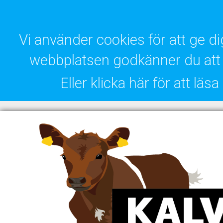
Vi använder cookies för att ge 
webbplatsen godkänner du att 
Eller klicka här för att lä