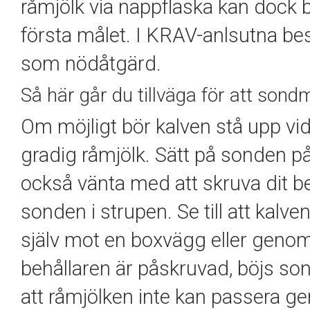
råmjölk via nappflaska kan dock b
första målet. I KRAV-
anlsutna
bes
som nödåtgärd.
Så här går du tillväga för att sond
Om möjligt bör kalven stå upp vi
gradig råmjölk. Sätt på sonden p
också vänta med att skruva dit beh
sonden i strupen. Se till att kalve
själv mot en
boxvägg
eller genom
behållaren är påskruvad, böjs son
att råmjölken inte kan passera g