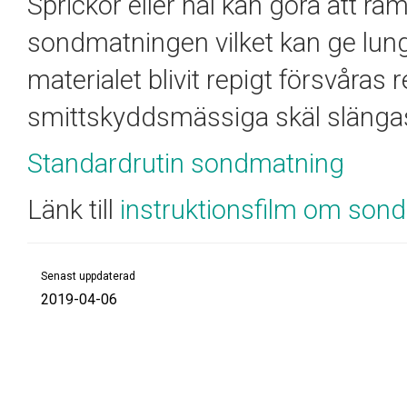
Sprickor eller hål kan göra att råm
sondmatningen
vilket kan ge lu
materialet blivit repigt försvåra
smittskyddsmässiga skäl slänga
Standardrutin sondmatning
Länk till
instruktionsfilm om so
Senast uppdaterad
2019-04-06