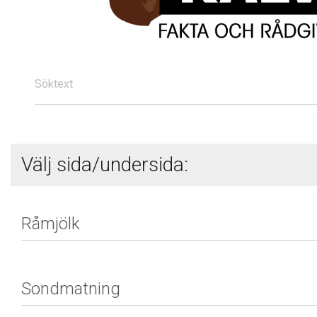
Söktext
Välj sida/undersida: