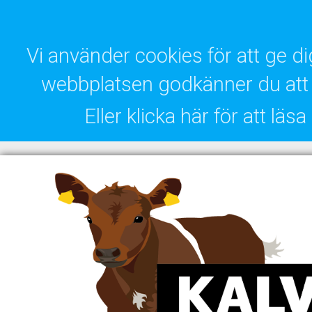
Vi använder cookies för att ge 
webbplatsen godkänner du att 
Eller klicka här för att lä