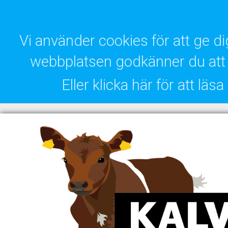
Vi använder cookies för att ge 
webbplatsen godkänner du att 
Eller klicka här för att lä