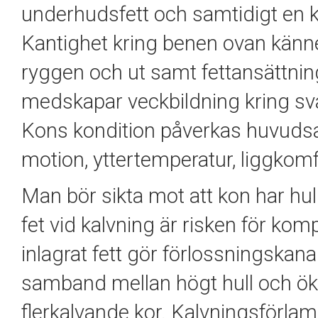
underhudsfett och samtidigt en k
Kantighet kring benen ovan känne
ryggen och ut samt fettansättnin
medskapar veckbildning kring sva
Kons kondition påverkas huvudsa
motion, yttertemperatur, liggkomf
Man bör sikta mot att kon har hull
fet vid kalvning är risken för kom
inlagrat fett gör förlossningskan
samband mellan högt hull och öka
flerkalvande kor. Kalvningsförlam