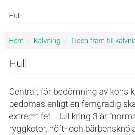
Hem
Kalvning
Tiden fram till kalvn
Hull
Centralt för bedömning av kons ko
bedömas enligt en femgradig ska
extremt fet. Hull kring 3 är ”norm
ryggkotor, höft- och bärbensknöla