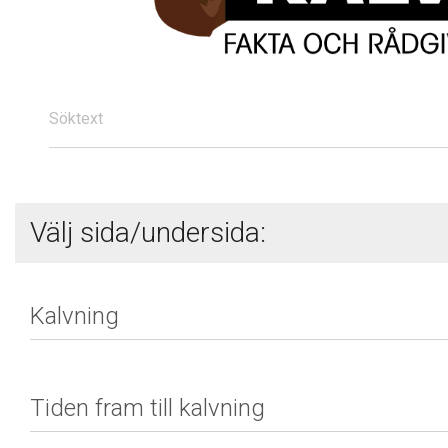
Söktext
Välj sida/undersida: