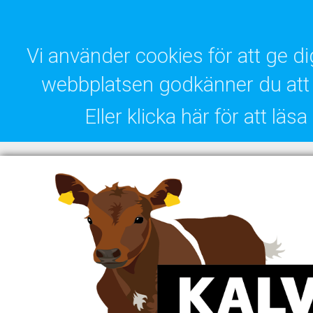
Vi använder cookies för att ge 
webbplatsen godkänner du att 
Eller klicka här för att lä