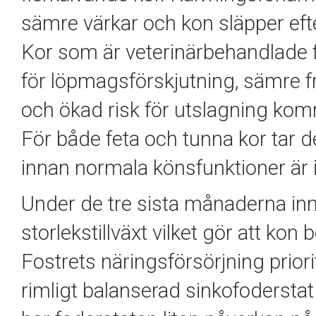
sämre värkar och kon släpper eft
Kor som är veterinärbehandlade f
för löpmagsförskjutning, sämre f
och ökad risk för utslagning kom
För både feta och tunna kor tar de
innan normala könsfunktioner är 
Under de tre sista månaderna inn
storlekstillväxt vilket gör att kon 
Fostrets näringsförsörjning prior
rimligt balanserad sinkofodersta