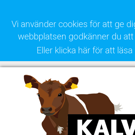
Vi använder cookies för att ge 
webbplatsen godkänner du att 
Eller klicka här för att lä