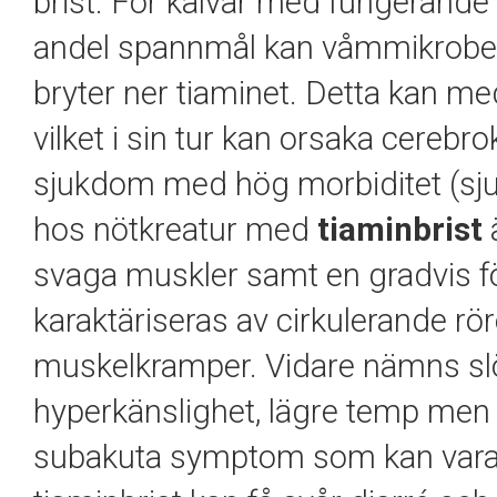
brist. För kalvar med fungerand
andel spannmål kan våmmikrobe
bryter ner tiaminet. Detta kan med
vilket i sin tur kan orsaka cereb
sjukdom med hög morbiditet (sjuk
hos nötkreatur med
tiaminbrist
ä
svaga muskler samt en gradvis 
karaktäriseras av cirkulerande rör
muskelkramper. Vidare nämns slöh
hyperkänslighet, lägre temp men
subakuta symptom som kan vara s