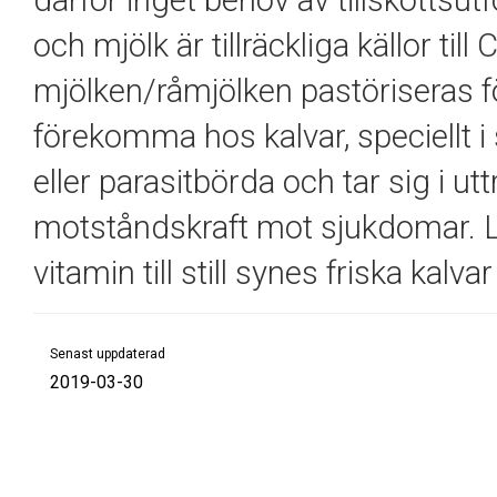
därför inget behov av tillskottsut
och mjölk är tillräckliga källor til
mjölken/råmjölken pastöriseras f
förekomma hos kalvar, speciellt i s
eller parasitbörda och tar sig i 
motståndskraft mot sjukdomar. Lik
vitamin till still synes friska kalv
Senast uppdaterad
2019-03-30