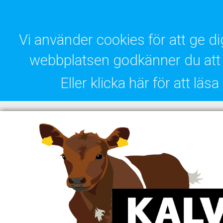
Vi använder cookies för att ge 
webbplatsen godkänner du att 
Eller klicka här för att lä