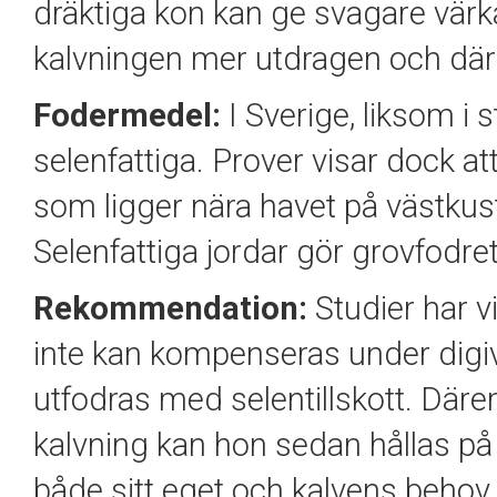
dräktiga kon kan ge svagare värkar
kalvningen mer utdragen och där
Fodermedel:
I Sverige, liksom i 
selenfattiga. Prover visar dock a
som ligger nära havet på västkus
Selenfattiga jordar gör grovfodret
Rekommendation:
Studier har v
inte kan kompenseras under dig
utfodras med selentillskott. Där
kalvning kan hon sedan hållas på
både sitt eget och kalvens behov. D