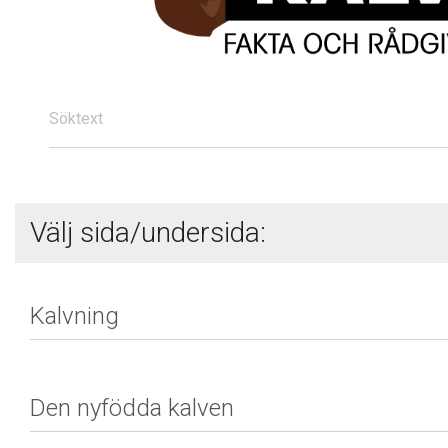
Söktext
Välj sida/undersida: