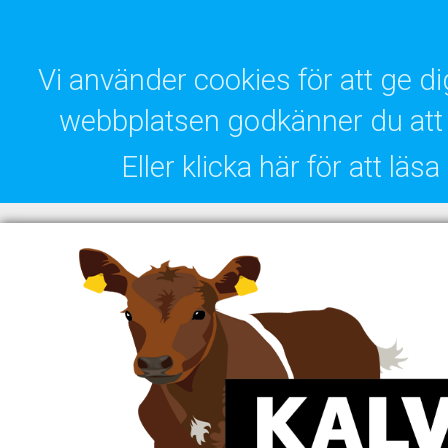
Vi använder cookies för att ge 
webbplatsen godkänner du att 
Eller klicka här för att lä