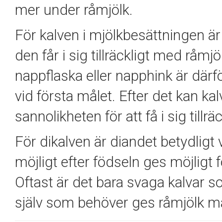
mer under råmjölk.
För kalven i mjölkbesättningen är de
den får i sig tillräckligt med råm
nappflaska eller napphink är där
vid första målet. Efter det kan ka
sannolikheten för att få i sig till
För dikalven är diandet betydligt
möjligt efter födseln ges möjligt fö
Oftast är det bara svaga kalvar
själv som behöver ges råmjölk m