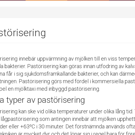
törisering
ri
sering innebär
uppvärmning av mjölken till en viss temperat
a bakterier
. Pastörisering kan göras innan utfodring av kalva
na får i sig sjukdomsframkallande bakterier, och kan därmed
tningen.
Pastörisering görs med fördel i kommersiella pastö
el en mjölktaxi med inbyggd pastörisering.
ka typer av pastörisering
isering kan ske vid olika temperaturer under olika lång tid.
 lågpastörisering som antingen innebär att mjölken upphett
der eller +63
⁰
C i 30 minuter. Det förstnämnda används ofta
ekniken är mycket dyr och det lönar sig i regel bara för f