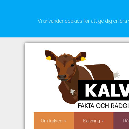
Vi använder cookies för att ge dig en b
Om kalven
Kalvning
Rå