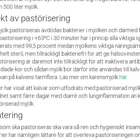
 500 liter mjölk.
ekt av pastörisering
jölk pastöriseras avdödas bakterier i mjölken och därmed f
pastörisering i +63⁰C i 30 minuter har i princip alla viktig
erats med 99,5 procent medan mjölkens viktiga näringsämne
 helt steril, men tillräckligt bakteriefri för att ge hälsovins
törisering är däremot inte tillräckligt för att inaktivera anti
lade kor och sådan mjölk bör därför inte användas till kalv
kan på kalvens tarmflora. Läs mer om karensmjölk
här
.
r har visat att kalvar som utfodrats med pastöriserad mjölk h
ghet samt färre dagar med diarré och lunginflammation än 
öriserad mjölk.
tering
 som ska pastöriseras ska vara så ren och hygieniskt insaml
ier har nämligen lättare för att överleva pastöriseringen om