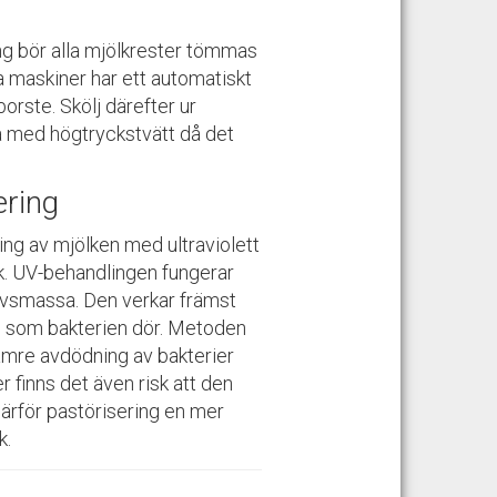
ing bör alla mjölkrester tömmas
a maskiner har ett automatiskt
rste. Skölj därefter ur
a med högtryckstvätt då det
ering
ing
av mjölken
med ultraviolett
k.
UV-behandlingen fungerar
arvsmassa
. Den verkar främst
id som bakterien dör.
Metoden
ämre avdödning av bakterier
 finns det även risk att den
ärför pastörisering
en mer
k.