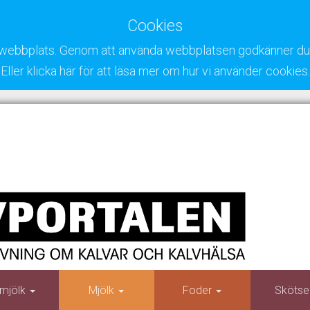
Cookies
ra webbplats. Genom att använda webbplatsen godkänner du 
Eller klicka här för att läsa mer om hur vi använder cookies.
mjölk
Mjölk
Foder
Skötse