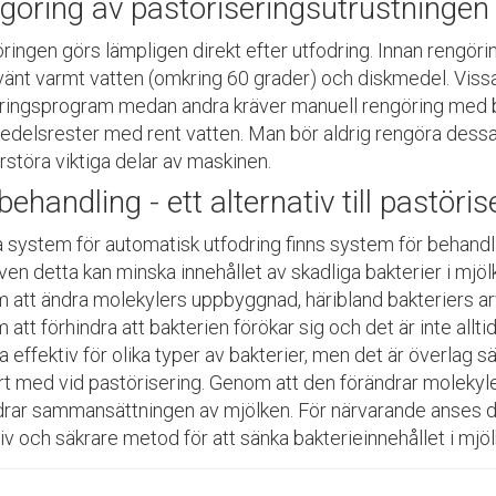
göring av pastöriseringsutrustningen
ringen görs lämpligen direkt efter utfodring. Innan rengör
nvänt varmt vatten (omkring 60 grader) och diskmedel. Viss
ringsprogram medan andra kräver manuell rengöring med bo
edelsrester med rent vatten. Man bör aldrig rengöra dess
rstöra viktiga delar av maskinen.
ehandling - ett alternativ till pastöris
sa system för automatisk
utfodring finns
system för
b
ehandl
Även detta
kan minska innehållet av skadliga bakterier i mjöl
 att ändra molekylers uppbyggnad, häribland bakteriers 
 att förhindra att bakterien
förökar sig och det är inte allt
ka effektiv för olika typer av bakterier, men det är
överlag s
rt med
vid pastörisering.
Genom att den förändrar molekyler
drar sammansättningen av mjölken.
För närvarande anses d
tiv och säkrare metod
för
att sänka bakterieinnehållet i mjöl