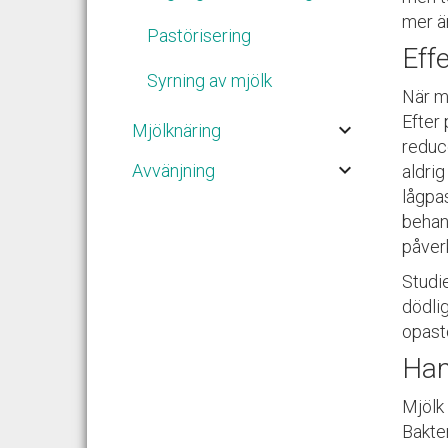
mer än
Pastörisering
Eff
Syrning av mjölk
När m
Efter 
keyboard_arrow_down
Mjölknäring
reduc
keyboard_arrow_down
Avvänjning
aldrig
lågpas
behand
påver
Studie
dödli
opast
Han
Mjölk
Bakter