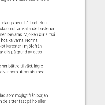
örlängs även hållbarheten.
a sjukdomsframkallande bakterier
n bevaras. Mjölken blir alltså
ter hos kalvarna. Normal
biotikarester i mjölk från
ar alls på grund av dess
ar bättre tillväxt, lägre
kalvar som utfodrats med
ad som möjligt från början.
 de sitter fast på hö eller