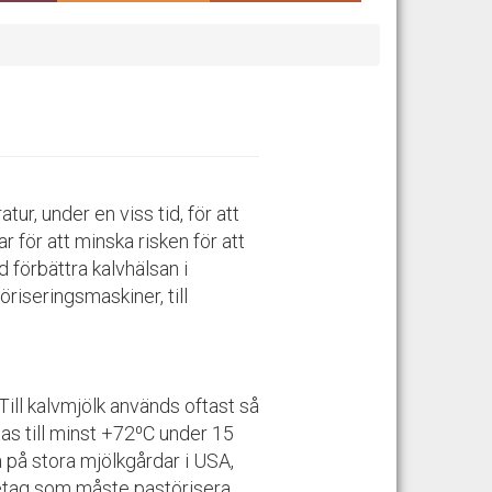
ur, under en viss tid, för att
r för att minska risken för att
 förbättra kalvhälsan i
riseringsmaskiner, till
Till kalvmjölk används oftast så
as till minst +72
⁰
C under 15
 på stora mjölkgårdar i USA,
öretag som måste pastörisera