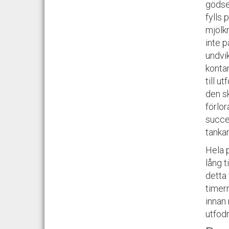
gödsel
fylls 
mjölkn
inte p
undvik
konta
till u
den sk
förlor
succes
tankar
Hela 
lång t
detta
timern
innan 
utfod