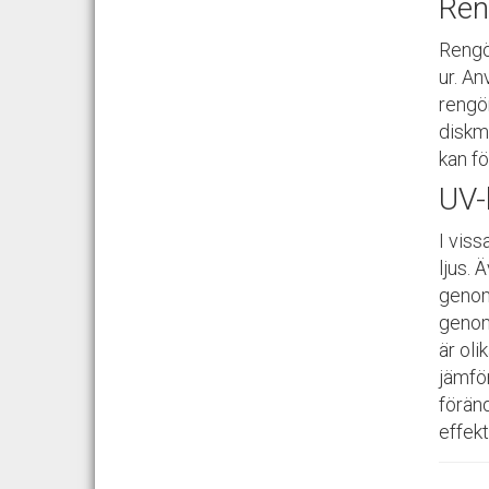
Ren
Rengö
ur. A
rengö
diskm
kan fö
UV-b
I vis
ljus
. 
genom
genom
är oli
jämfö
förän
effek