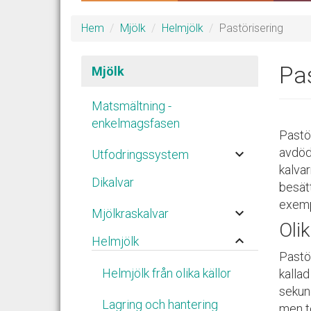
Hem
Mjölk
Helmjölk
Pastörisering
Pas
Mjölk
Matsmältning -
enkelmagsfasen
Pastö
avdöd
keyboard_arrow_down
Utfodringssystem
kalvar
Dikalvar
besät
exemp
keyboard_arrow_down
Mjölkraskalvar
Oli
keyboard_arrow_up
Helmjölk
Pastör
Helmjölk från olika källor
kallad
sekun
Lagring och hantering
men t