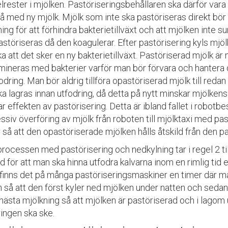
rester i mjölken. Pastöriseringsbehållaren ska därför vara
på med ny mjölk. Mjölk som inte ska pastöriseras direkt bö
ing för att förhindra bakterietillväxt och att mjölken inte su
astöriseras då den koagulerar. Efter pastörisering
kyls mjöl
a att det sker en ny bakterietillväxt.
Pastöriserad mjölk är m
mineras med bakterier varför man bör förvara och hantera 
tfodring.
Man bör aldrig tillföra opastöriserad mjölk till redan
a lagras innan utfodring, då detta på nytt
minskar mjölkens 
ar effekten av pastörisering. Detta är ibland fallet i robotb
siv överföring av mjölk från roboten till mjölktaxi med
pas
 så att den opastöriserade mjölken hålls åtskild från den p
processen med p
astörisering
och nedkylning
tar i regel 2 t
id för att man ska hinna utfodra kalvarna inom en rimlig tid e
 finns det på många pastöriseringsmaskiner en timer där ma
 så att den först kyler ned mjölken under natten och sedan 
nästa mjölkning så att mjölken är pastöriserad och i lagom 
ringen ska ske.