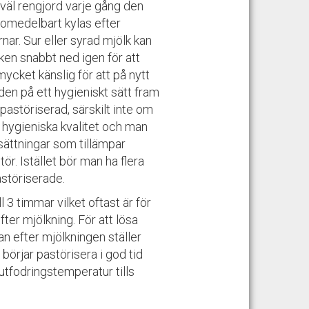
 väl rengjord varje gång den
r omedelbart kylas efter
rnar. Sur eller syrad mjölk kan
ken snabbt ned igen för att
ycket känslig för att på nytt
den på ett hygieniskt
sätt fram
pastöriserad
, särskilt inte om
hygieniska kvalitet och man
esättningar som tillämpar
tör
. Istället bör man ha flera
astöriserade.
ill 3 timmar vilket oftast är för
fter mjölkning. För att lösa
n efter mjölkningen ställer
börjar pastörisera i god tid
utfodringstemperatur tills