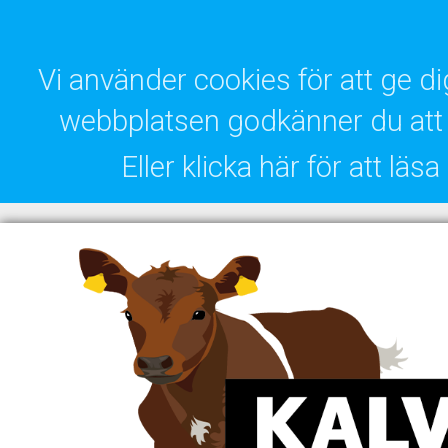
Vi använder cookies för att ge 
webbplatsen godkänner du att 
Eller klicka här för att lä