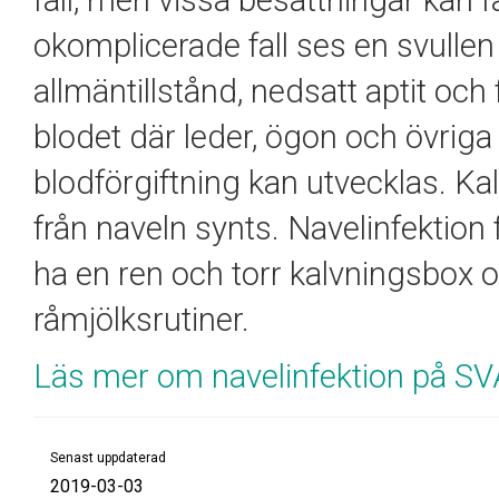
fall, men vissa besättningar kan
okomplicerade fall ses en svulle
allmäntillstånd, nedsatt aptit och 
blodet där leder, ögon och övriga
blodförgiftning kan utvecklas. Ka
från naveln synts. Navelinfektio
ha en ren och torr kalvningsbox 
råmjölksrutiner.
Läs mer om navelinfektion på SV
Senast uppdaterad
2019-03-03