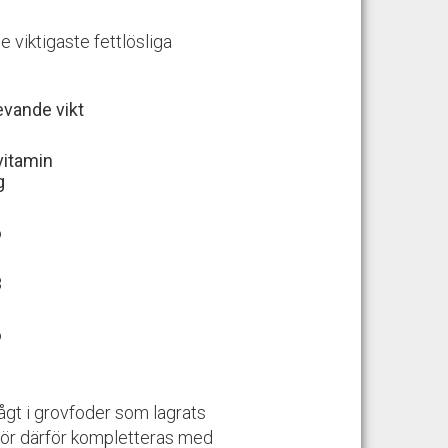
e viktigaste fettlösliga
levande vikt
vitamin
g
6
3
6
lågt i grovfoder som lagrats
 bör därför kompletteras med