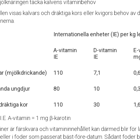
jölknäringen täcka kalvens vitaminbehov
llen visas kalvars och dräktiga kors eller kvigors behov av d
inerna.
Internationella enheter (IE) per kg 
A-vitamin
D-vitamin
E-
IE
IE
m
ar (mjölkdrickande)
110
7,1
0,
nda ungdjur
80
10
0,
räktiga kor
110
30
1,
I.E. A-vitamin = 1 mg β-karotin
ner är färskvara och vitamininnehållet kan därmed blir för 
 eller i foder som passerat bäst-före-datum. Sådant foder