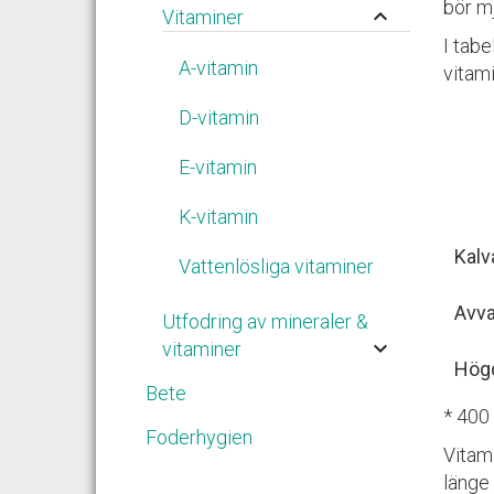
bör m
keyboard_arrow_up
Vitaminer
I tabe
A-vitamin
vitam
D-vitamin
E-vitamin
K-vitamin
Kalv
Vattenlösliga vitaminer
Avva
Utfodring av mineraler &
keyboard_arrow_down
vitaminer
Högd
Bete
* 400 
Foderhygien
Vitami
länge