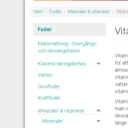
Hem
Foder
Mineraler & vitaminer
Vitam
Vi
Foder
Matsmältning - Övergångs-
och idisslingsfasen
Vitami
för at
keyboard_arrow_down
Kalvens näringsbehov
ämneso
Vatten
vitam
vatten
Grovfoder
vitam
Kraftfoder
Vitami
man v
keyboard_arrow_up
Mineraler & vitaminer
dessa 
keyboard_arrow_down
Mineraler
länge 