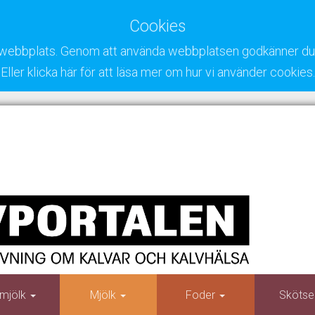
Cookies
ra webbplats. Genom att använda webbplatsen godkänner du 
Eller klicka här för att läsa mer om hur vi använder cookies.
mjölk
Mjölk
Foder
Skötse