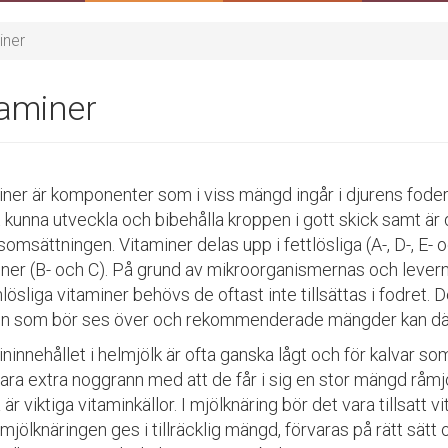
iner
taminer
ner är komponenter som i viss mängd ingår i djurens foder.
t kunna utveckla och bibehålla kroppen i gott skick samt är 
msättningen. Vitaminer delas upp i fettlösliga (A-, D-, E- 
iner (B- och C). På grund av mikroorganismernas och leverns
lösliga vitaminer behövs de oftast inte tillsättas i fodret. De
in som bör ses över och rekommenderade mängder kan därf
ninnehållet i helmjölk är ofta ganska lågt och för kalvar so
ara extra noggrann med att de får i sig en stor mängd råm
är viktiga vitaminkällor. I mjölknäring bör det vara tillsatt v
mjölknäringen ges i tillräcklig mängd, förvaras på rätt sätt 