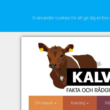
Vi använder cookies för att ge dig en b
Om kalven
Kalvning
Rå