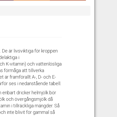
 De är livsviktiga för kroppen
delaktiga i
och K-vitamin) och vattenlösliga
 förmåga att tillverka
t är framförallt A-, D- och E-
ör ses i nedanstående tabell.
m enbart dricker helmjölk bör
jölk och övergångsmjölk då
itamin i tillräckliga mängder. Så
och inte blivit för gammal så