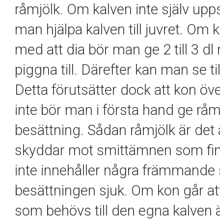
råmjölk. Om kalven inte själv upp
man hjälpa kalven till juvret. Om
med att dia bör man ge
2
till
3
dl 
piggna till. Därefter kan man se t
Detta förutsätter dock att kon ö
inte bör man i första hand ge rå
besättning. Sådan råmjölk är det 
skyddar mot smittämnen som fin
inte innehåller några främmande
besättningen sjuk. Om kon går at
som behövs till den egna kalven är