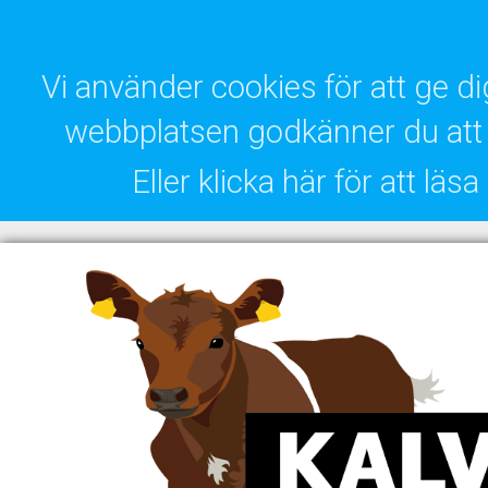
Vi använder cookies för att ge 
webbplatsen godkänner du att 
Eller klicka här för att lä