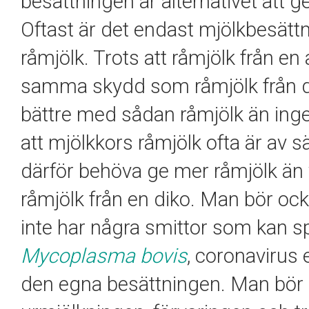
besättningen är alternativet att g
Oftast är det endast mjölkbesätt
råmjölk. Trots att råmjölk från e
samma skydd som råmjölk från d
bättre med sådan råmjölk än inge
att mjölkkors råmjölk ofta är av 
därför behöva ge mer råmjölk än 
råmjölk från en diko. Man bör ock
inte har några smittor som kan spr
Mycoplasma bovis
, coronavirus 
den egna besättningen. Man bör 