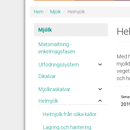
Hem
Mjölk
Helmjölk
He
Mjölk
Matsmältning -
enkelmagsfasen
Med h
mjölk
keyboard_arrow_down
Utfodringssystem
vegeta
Dikalvar
och hu
keyboard_arrow_down
Mjölkraskalvar
Senas
keyboard_arrow_up
Helmjölk
201
Helmjölk från olika källor
Lagring och hantering