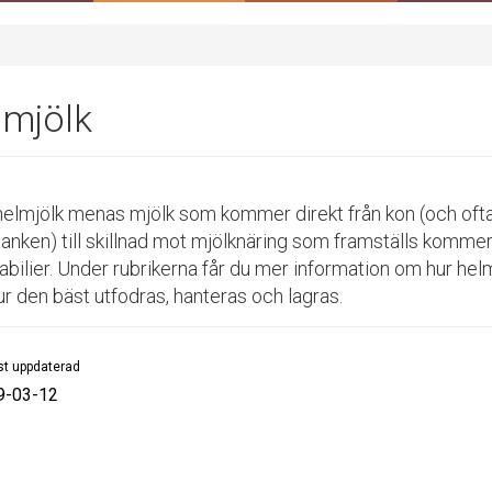
lmjölk
elmjölk menas mjölk som kommer direkt från kon (och ofta u
tanken) till skillnad mot mjölknäring som framställs kommer
bilier. Under rubrikerna får du mer information om hur helm
r den bäst utfodras, hanteras och lagras.
t uppdaterad
9-03-12