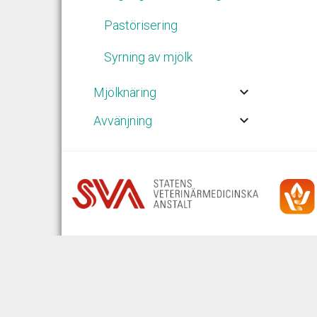
Pastörisering
Syrning av mjölk
keyboard_arrow_down
Mjölknäring
keyboard_arrow_down
Avvänjning