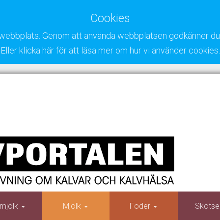
Cookies
ra webbplats. Genom att använda webbplatsen godkänner du 
Eller klicka här för att läsa mer om hur vi använder cookies.
mjölk
Mjölk
Foder
Skötse