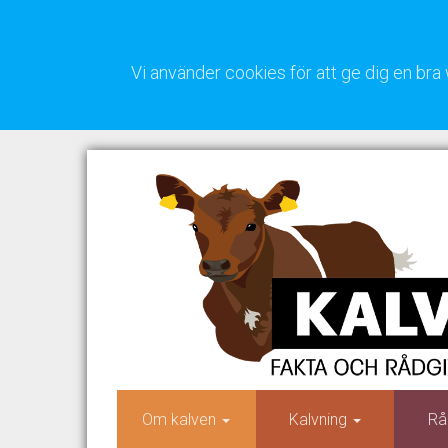
Vi använder cookies för att ge dig en b
Om kalven
Kalvning
Rå