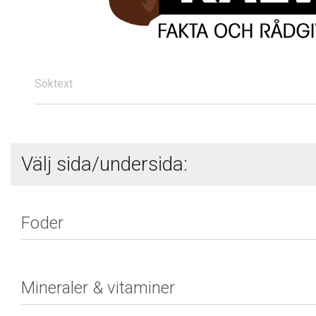
Söktext
Välj sida/undersida: