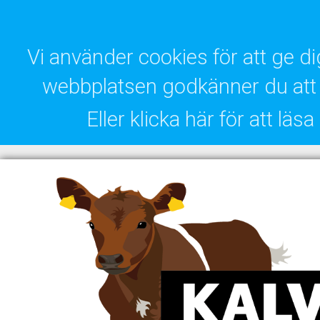
Vi använder cookies för att ge 
webbplatsen godkänner du att 
Eller klicka här för att lä