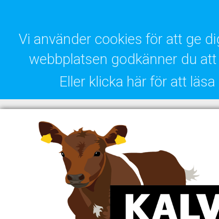
Vi använder cookies för att ge 
webbplatsen godkänner du att 
Eller klicka här för att lä