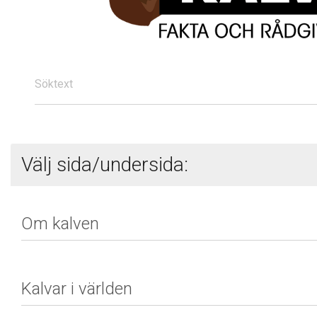
Söktext
Välj sida/undersida: