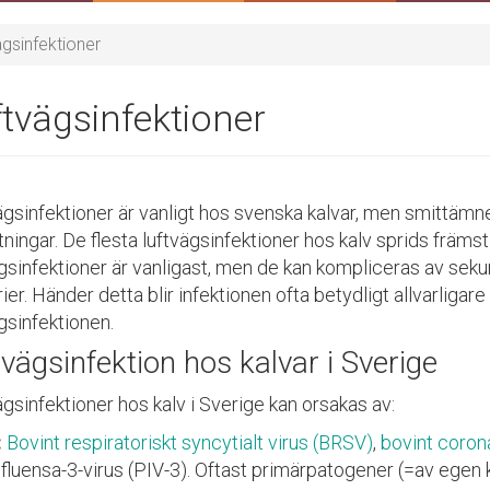
ägsinfektioner
tvägsinfektioner
gsinfektioner är vanligt hos svenska kalvar, men smittämnen
ningar. De flesta luftvägsinfektioner hos kalv sprids främst
ägsinfektioner är vanligast, men de kan kompliceras av sek
ier. Händer detta blir infektionen ofta betydligt allvarligar
gsinfektionen.
tvägsinfektion hos kalvar i Sverige
gsinfektioner hos kalv i Sverige kan orsakas av:
:
Bovint respiratoriskt syncytialt virus (BRSV)
,
bovint coron
nfluensa-3-virus (PIV-3). Oftast primärpatogener (=av egen 