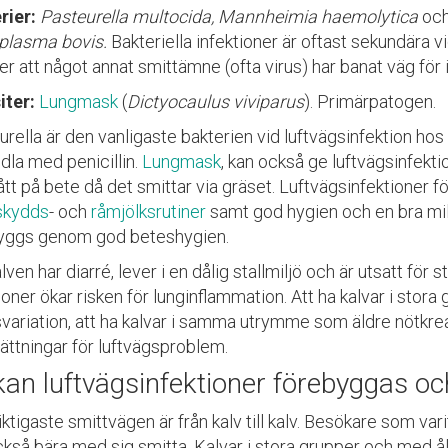
rier:
Pasteurella multocida, Mannheimia haemolytica
oc
lasma bovis.
Bakteriella infektioner är oftast sekundära 
r att något annat smittämne (ofta virus) har banat väg för
iter:
Lungmask
(
Dictyocaulus viviparus
). Primärpatogen.
rella är den vanligaste bakterien vid luftvägsinfektion hos 
dla med penicillin.
Lungmask
, kan också ge luftvägsinfekt
ått på bete då det smittar via gräset. Luftvägsinfektioner
skydds
- och
råmjölksrutiner
samt god hygien och en bra mi
yggs genom god beteshygien.
ven har diarré, lever i en dålig stallmiljö och är utsatt för 
ioner ökar risken för lunginflammation. Att ha kalvar i stor
variation, att ha kalvar i samma utrymme som äldre nötkreat
ättningar för luftvägsproblem.
kan luftvägsinfektioner förebyggas o
ktigaste smittvägen är från kalv till kalv. Besökare som v
ckså bära med sig smitta. Kalvar i stora grupper och med ål