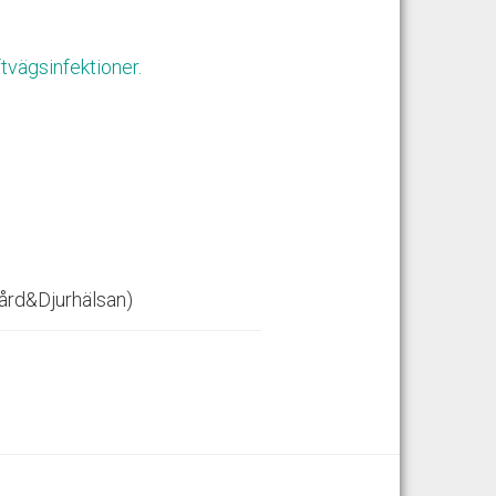
tvägsinfektioner.
ård&Djurhälsan)