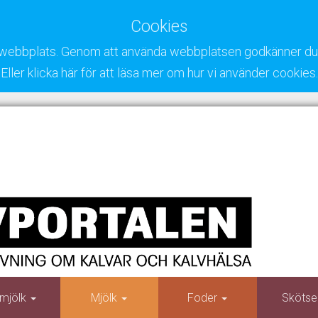
Cookies
ra webbplats. Genom att använda webbplatsen godkänner du 
Eller klicka här för att läsa mer om hur vi använder cookies.
mjölk
Mjölk
Foder
Skötse