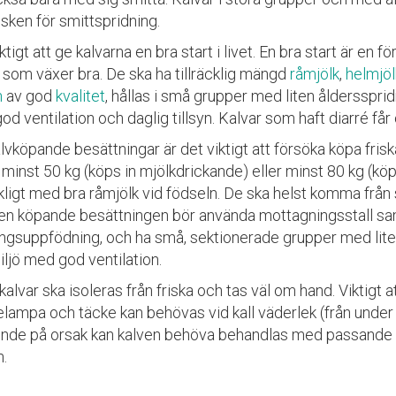
isken för smittspridning.
ktigt att ge kalvarna en bra start i livet. En bra start är en f
 som växer bra. De ska ha tillräcklig mängd
råmjölk
,
helmjöl
n
av god
kvalitet
, hållas i små grupper med liten ålderssprid
d ventilation och daglig tillsyn. Kalvar som haft diarré får 
lvköpande besättningar är det viktigt att försöka köpa fris
minst 50 kg (köps in mjölkdrickande) eller minst 80 kg (kö
ckligt med bra råmjölk vid födseln. De ska helst komma från
en köpande besättningen bör använda mottagningsstall sa
gsuppfödning, och ha små, sektionerade grupper med liten
iljö med god ventilation.
kalvar ska isoleras från friska och tas väl om hand. Viktigt a
lampa och täcke kan behövas vid kall väderlek (från under
nde på orsak kan kalven behöva behandlas med passande l
n.