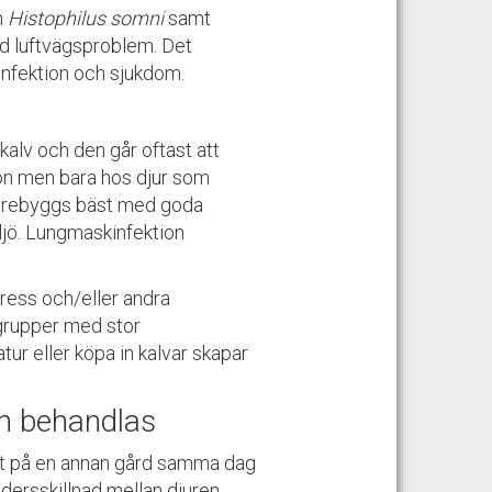
h
Histophilus somni
samt
vid luftvägsproblem. Det
 infektion och sjukdom.
kalv och den går oftast att
ion men bara hos djur som
 förebyggs bäst med goda
ljö. Lungmaskinfektion
stress och/eller andra
a grupper med stor
ur eller köpa in kalvar skapar
ch behandlas
arit på en annan gård samma dag
dersskillnad mellan djuren