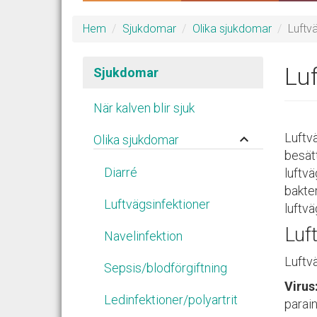
Hem
Sjukdomar
Olika sjukdomar
Luftv
Luf
Sjukdomar
När kalven blir sjuk
Luftvä
keyboard_arrow_up
Olika sjukdomar
besätt
Diarré
luftv
bakter
Luftvägsinfektioner
luftvä
Luf
Navelinfektion
Luftvä
Sepsis/blodförgiftning
Virus
Ledinfektioner/polyartrit
parai