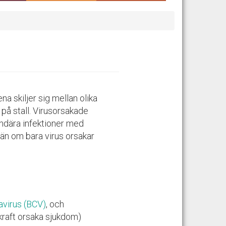
a skiljer sig mellan olika
 på stall. Virusorsakade
undära infektioner med
e än om bara virus orsakar
avirus (BCV)
, och
kraft orsaka sjukdom)