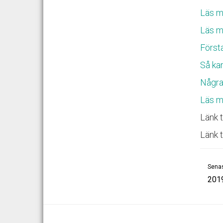
Läs m
Läs m
Första
Så ka
Några
Läs m
Länk t
Länk t
Senas
201