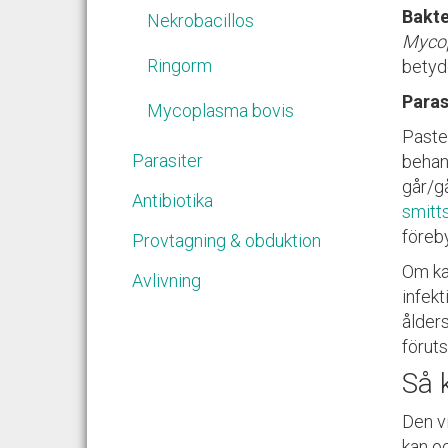
Bakte
Nekrobacillos
Mycop
Ringorm
betyde
Paras
Mycoplasma bovis
Pasteu
Parasiter
behan
går/g
Antibiotika
smitt
föreb
Provtagning & obduktion
Om kal
Avlivning
infekt
ålders
föruts
Så 
Den vi
kan o