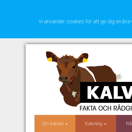
Vi använder cookies för att ge dig en b
Om kalven
Kalvning
Rå