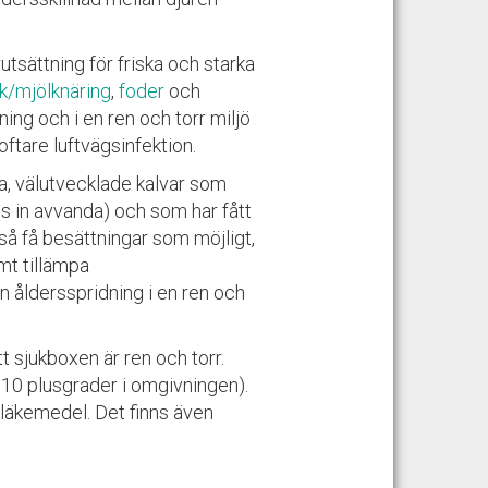
örutsättning för friska och starka
k/mjölknäring
,
foder
och
ning och i en ren och torr miljö
oftare luftvägsinfektion.
ka, välutvecklade kalvar som
ps in avvanda) och som har fått
 så få besättningar som möjligt,
mt tillämpa
 åldersspridning i en ren och
tt sjukboxen är ren och torr.
 10 plusgrader i omgivningen).
äkemedel. Det finns även