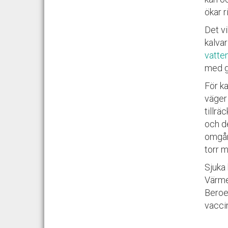
ökar r
Det vi
kalvar
vatte
med go
För ka
väger 
tillrä
och d
omgån
torr m
Sjuka 
Värme
Beroe
vacci