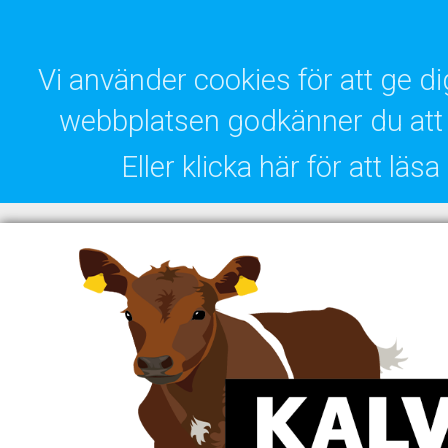
Vi använder cookies för att ge 
webbplatsen godkänner du att 
Eller klicka här för att lä