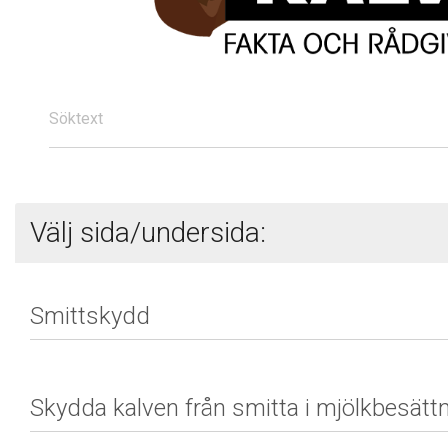
Söktext
Välj sida/undersida: