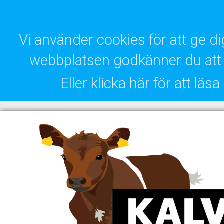
Vi använder cookies för att ge 
webbplatsen godkänner du att 
Eller klicka här för att lä