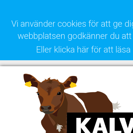
Vi använder cookies för att ge 
webbplatsen godkänner du att 
Eller klicka här för att lä