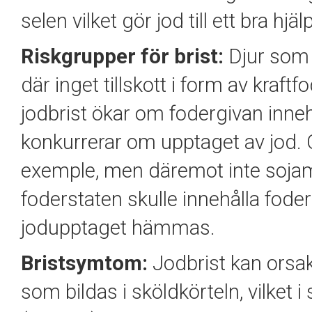
selen vilket gör jod till ett bra hj
Riskgrupper för brist:
Djur som 
där inget tillskott i form av kraft
jodbrist ökar om fodergivan inne
konkurrerar om upptaget av jod. 
exemple, men däremot inte sojamj
foderstaten skulle innehålla fode
jodupptaget hämmas.
Bristsymtom:
Jodbrist kan ors
som bildas i sköldkörteln, vilket i 