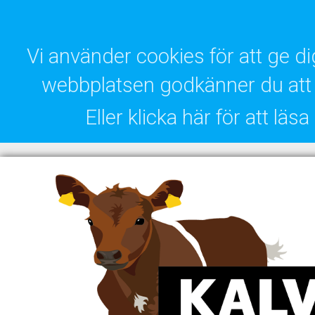
Vi använder cookies för att ge 
webbplatsen godkänner du att 
Eller klicka här för att lä